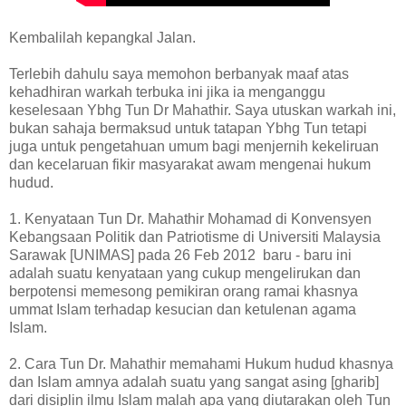
Kembalilah kepangkal Jalan.
Terlebih dahulu saya memohon berbanyak maaf atas
kehadhiran warkah terbuka ini jika ia menganggu
keselesaan Ybhg Tun Dr Mahathir. Saya utuskan warkah ini,
bukan sahaja bermaksud untuk tatapan Ybhg Tun tetapi
juga untuk pengetahuan umum bagi menjernih kekeliruan
dan kecelaruan fikir masyarakat awam mengenai hukum
hudud.
1. Kenyataan Tun Dr. Mahathir Mohamad di Konvensyen
Kebangsaan Politik dan Patriotisme di Universiti Malaysia
Sarawak [UNIMAS] pada 26 Feb 2012 baru - baru ini
adalah suatu kenyataan yang cukup mengelirukan dan
berpotensi memesong pemikiran orang ramai khasnya
ummat Islam terhadap kesucian dan ketulenan agama
Islam.
2. Cara Tun Dr. Mahathir memahami Hukum hudud khasnya
dan Islam amnya adalah suatu yang sangat asing [gharib]
dari disiplin ilmu Islam malah apa yang diutarakan oleh Tun