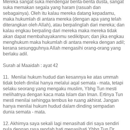
Mereka sangat suka mendengar berita-berita dusta, sangat
suka memakan segala yang haram (rasuah dan
sebagainya). Oleh itu kalau mereka datang kepadamu,
maka hukumlah di antara mereka (dengan apa yang telah
diterangkan oleh Allah), atau berpalinglah dari mereka; dan
kalau engkau berpaling dari mereka maka mereka tidak
akan dapat membahayakanmu sedikitpun; dan jika engkau
menghukum maka hukumlah di antara mereka dengan adil;
kerana sesungguhnya Allah mengasihi orang-orang yang
berlaku adil.
Surah al Maaidah : ayat 42
11. Menilai hukum hudud dan kesannya ke atas ummah
tidak boleh dinilai hanya melalui aqal semata - mata, tetapi
selaku seorang yang mengaku muslim, Ybhg Tun mesti
melihatnya dengan kaca mata Islam dan Iman. Ertinya Tun
mesti menilai sehingga tembus ke ruang akhirat. Jangan
hanya menilai hukum hudud dalam dinding sempadan
dunia semata - mata.
12. Akhirnya saya sekali lagi menasihati diri saya sendiri
pula dengan rasa rendah hati menasihati Ybhg Tun Dr.