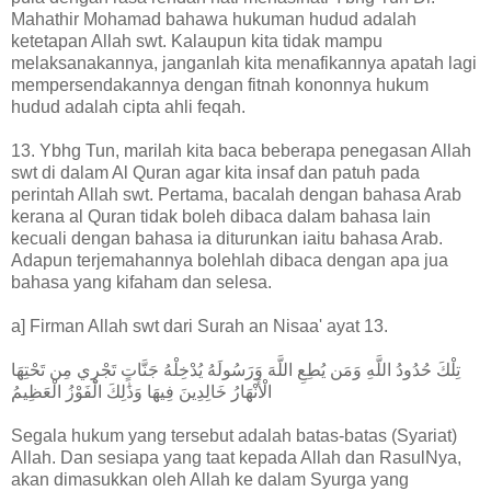
Mahathir Mohamad bahawa hukuman hudud adalah
ketetapan Allah swt. Kalaupun kita tidak mampu
melaksanakannya, janganlah kita menafikannya apatah lagi
mempersendakannya dengan fitnah kononnya hukum
hudud adalah cipta ahli feqah.
13. Ybhg Tun, marilah kita baca beberapa penegasan Allah
swt di dalam Al Quran agar kita insaf dan patuh pada
perintah Allah swt. Pertama, bacalah dengan bahasa Arab
kerana al Quran tidak boleh dibaca dalam bahasa lain
kecuali dengan bahasa ia diturunkan iaitu bahasa Arab.
Adapun terjemahannya bolehlah dibaca dengan apa jua
bahasa yang kifaham dan selesa.
a] Firman Allah swt dari Surah an Nisaa' ayat 13.
تِلْكَ حُدُودُ اللَّهِ وَمَن يُطِعِ اللَّهَ وَرَسُولَهُ يُدْخِلْهُ جَنَّاتٍ تَجْرِي مِن تَحْتِهَا
الْأَنْهَارُ خَالِدِينَ فِيهَا وَذَٰلِكَ الْفَوْزُ الْعَظِيمُ
Segala hukum yang tersebut adalah batas-batas (Syariat)
Allah. Dan sesiapa yang taat kepada Allah dan RasulNya,
akan dimasukkan oleh Allah ke dalam Syurga yang