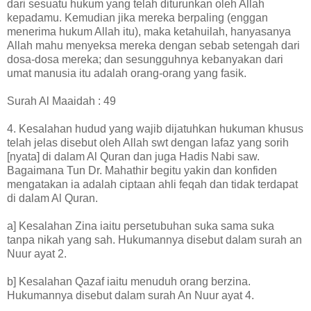
dari sesuatu hukum yang telah diturunkan oleh Allah
kepadamu. Kemudian jika mereka berpaling (enggan
menerima hukum Allah itu), maka ketahuilah, hanyasanya
Allah mahu menyeksa mereka dengan sebab setengah dari
dosa-dosa mereka; dan sesungguhnya kebanyakan dari
umat manusia itu adalah orang-orang yang fasik.
Surah Al Maaidah : 49
4. Kesalahan hudud yang wajib dijatuhkan hukuman khusus
telah jelas disebut oleh Allah swt dengan lafaz yang sorih
[nyata] di dalam Al Quran dan juga Hadis Nabi saw.
Bagaimana Tun Dr. Mahathir begitu yakin dan konfiden
mengatakan ia adalah ciptaan ahli feqah dan tidak terdapat
di dalam Al Quran.
a] Kesalahan Zina iaitu persetubuhan suka sama suka
tanpa nikah yang sah. Hukumannya disebut dalam surah an
Nuur ayat 2.
b] Kesalahan Qazaf iaitu menuduh orang berzina.
Hukumannya disebut dalam surah An Nuur ayat 4.