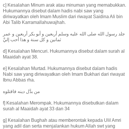
c] Kesalahan Minum arak atau minuman yang memabukkan.
Hukumannya disebut dalam hadis nabi saw yang
diriwayatkan oleh Imam Muslim dari riwayat Saidina Ali bin
Abi Talib Karramallahuwajhah.
جلد رسول الله صلى الله عليه وسلم أربعين و أبو بكر أربعين و عمر
ثمانين و كل سنة و هذا أحب إليَّ
d] Kesalahan Mencuri. Hukumannya disebut dalam surah al
Maaidah ayat 38.
e] Kesalahan Murtad. Hukumannya disebut dalam hadis
Nabi saw yang diriwayatkan oleh Imam Bukhari dari riwayat
Ibnu Abbas rha.
من بدَّل دينه فاقتلوه
f] Kesalahan Merompak. Hukumannya disebutkan dalam
surah al Maaidah ayat 33 dan 34
g] Kesalahan Bughah atau memberontak kepada Ulil Amri
yang adil dan serta menjalankan hukum Allah swt yang