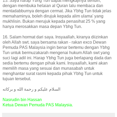
15. Saya harap Ybhg Tun dapat mengkajinya sendiri,
dengan membuka helaian al Quran lalu membaca dan
mentadabburnya dengan cermat. Jika Ybhg Tun tidak jelas
memahaminya, boleh dirujuk kepada alim ulama' yang
mukhlisin. Bukan merujuk kepada penasihat 25 % yang
hanya merosakkan masa depan Ybhg Tun.
16. Salam hormat dari saya. Insyaallah, kiranya diizinkan
oleh Allah swt. saya bersama rakan - rakan exco Dewan
Pemuda PAS Malaysia ingin benar bertemu dengan Ybhg
Tun untuk bermuzakarah mengenai hukum Allah swt yang
suci lagi adil ini. Harap Ybhg Tun juga berlapang dada dan
sedia bertemu dengan pihak kami. Insyaallah, kami akan
memilih masa yang sesuai dan munasabah untuk
menghantar surat rasmi kepada pihak Ybhg Tun untuk
tujuan tersebut.
السلام عليكم و رحمة الله و بركاته
Nasrudin bin Hassan
Ketua Dewan Pemuda PAS Malaysia.