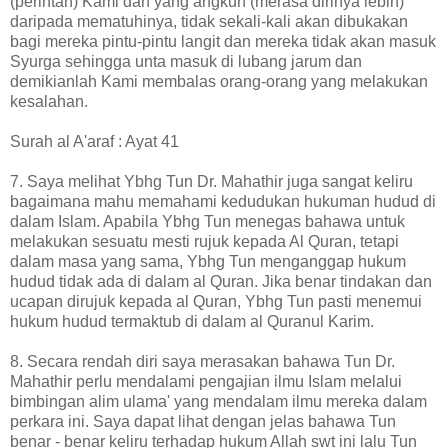
(perintah) Kami dan yang angkuh (merasa dirinya lebih)
daripada mematuhinya, tidak sekali-kali akan dibukakan
bagi mereka pintu-pintu langit dan mereka tidak akan masuk
Syurga sehingga unta masuk di lubang jarum dan
demikianlah Kami membalas orang-orang yang melakukan
kesalahan.
Surah al A'araf : Ayat 41
7. Saya melihat Ybhg Tun Dr. Mahathir juga sangat keliru
bagaimana mahu memahami kedudukan hukuman hudud di
dalam Islam. Apabila Ybhg Tun menegas bahawa untuk
melakukan sesuatu mesti rujuk kepada Al Quran, tetapi
dalam masa yang sama, Ybhg Tun menganggap hukum
hudud tidak ada di dalam al Quran. Jika benar tindakan dan
ucapan dirujuk kepada al Quran, Ybhg Tun pasti menemui
hukum hudud termaktub di dalam al Quranul Karim.
8. Secara rendah diri saya merasakan bahawa Tun Dr.
Mahathir perlu mendalami pengajian ilmu Islam melalui
bimbingan alim ulama' yang mendalam ilmu mereka dalam
perkara ini. Saya dapat lihat dengan jelas bahawa Tun
benar - benar keliru terhadap hukum Allah swt ini lalu Tun