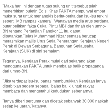
"Maka hari ini dengan tugas sulung unit tersebut telah
menerbitkan buletin Edisi Khas FAKTA mempunyai empat
muka surat untuk menangkis berita-berita dan isu-isu terkini
seperti 'MB rampas kamera', 'Wartawan media arus perdana
putar belitkan fakta Cukai Pintu MBI' dan fitnah oleh umno-
BN tentang Perjanjian Pangkor 11 itu, dapat
dipatahkan,"jelas Muhammad Nizar semasa berucap
merasmikan majlis Urus Setia Penerangan Kerajaan Negeri
Perak di Dewan Serbaguna, Bangunan Setiausaha
Kerajaan (SUK) di sini semalam.
Tegasnya, Kerajaan Perak mulai dari sekarang akan
menggunakan FAKTA untuk membalas balik propaganda
dari umno-BN.
"Jika terdapat isu-isu panas memburukkan Kerajaan ianya
diterbitkan segera sebagai 'balas balik' untuk rakyat
membaca dan mengetahui kedudukan sebenarnya.
"Ianya diberi percuma dan dicetak sebanyak 30,000 naskah
setiap keluaran,"katanya.