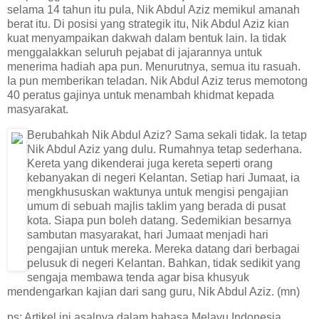
selama 14 tahun itu pula, Nik Abdul Aziz memikul amanah
berat itu. Di posisi yang strategik itu, Nik Abdul Aziz kian
kuat menyampaikan dakwah dalam bentuk lain. Ia tidak
menggalakkan seluruh pejabat di jajarannya untuk
menerima hadiah apa pun. Menurutnya, semua itu rasuah.
Ia pun memberikan teladan. Nik Abdul Aziz terus memotong
40 peratus gajinya untuk menambah khidmat kepada
masyarakat.
Berubahkah Nik Abdul Aziz? Sama sekali tidak. Ia tetap
Nik Abdul Aziz yang dulu. Rumahnya tetap sederhana.
Kereta yang dikenderai juga kereta seperti orang
kebanyakan di negeri Kelantan. Setiap hari Jumaat, ia
mengkhususkan waktunya untuk mengisi pengajian
umum di sebuah majlis taklim yang berada di pusat
kota. Siapa pun boleh datang. Sedemikian besarnya
sambutan masyarakat, hari Jumaat menjadi hari
pengajian untuk mereka. Mereka datang dari berbagai
pelusuk di negeri Kelantan. Bahkan, tidak sedikit yang
sengaja membawa tenda agar bisa khusyuk
mendengarkan kajian dari sang guru, Nik Abdul Aziz. (mn)
ps: Artikel ini asalnya dalam bahasa Melayu Indonesia,