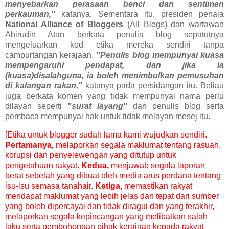
menyebarkan perasaan benci dan sentimen
perkauman,"
katanya. Sementara itu, presiden penaja
National Alliance of Bloggers
(All Blogs) dan wartawan
Ahirudin Atan berkata penulis blog sepatutnya
mengeluarkan kod etika mereka sendiri tanpa
campurtangan kerajaan.
"Penulis blog mempunyai kuasa
mempengaruhi pendapat, dan jika ia
(kuasa)disalahguna, ia boleh menimbulkan pemusuhan
di kalangan rakan,"
katanya pada persidangan itu. Beliau
juga berkata komen yang tidak mempunyai nama perlu
dilayan seperti
"surat layang"
dan penulis blog serta
pembaca mempunyai hak untuk tidak melayan mesej itu.
[Etika untuk blogger sudah lama kami wujudkan sendiri.
Pertamanya,
melaporkan segala maklumat tentang rasuah,
korupsi dan penyelewengan yang ditutup untuk
pengetahuan rakyat.
Kedua,
menjawab segala laporan
berat sebelah yang dibuat oleh media arus perdana tentang
isu-isu semasa tanahair.
Ketiga,
memastikan rakyat
mendapat maklumat yang lebih jelas dan tepat dari sumber
yang boleh dipercayai dan tidak diragui dan yang terakhir,
melaporkan segala kepincangan yang melibatkan salah
laku serta pembohongan pihak kerajaan kepada rakyat