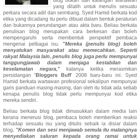
blog bukan dari kalangan wartawan
yang dilatih untuk menulis sesuatu
perkara secara adil dan seimbang. Syed Hamid berkata kod
etika yang dicadang itu perlu dibuat dalam bentuk peraturan
dan bukannya perundangan atau akta baru. Beliau berkata
penulisan blog merupakan cara berkesan dan boleh
mempengaruhi serta membentuk perspektif pembaca
mengenai pelbagai isu.
"Mereka (penulis blog) boleh
menyatukan masyarakat atau memecahkan. Seperti
rakyat Malaysia lain, penulis blog juga perlu mempunyai
tanggungjawab dalam menjaga kestabilan dan
keselamatan negara,"
katanya ketika merasmikan
persidangan
'Bloggers Buff
' 2008 baru-baru ini. Syed
Hamid berkata wartawan profesional sekalipun mempunyai
garis panduan masing-masing, dan oleh itu tidak ada sebab
kenapa penulis blog tidak perlu mempunyai kod etika
mereka sendiri.
Beliau berkata blog tidak dimasukkan dalam media lain
kerana menerusi blog, pembaca boleh memberikan reaksi
terhadap sesuatu isu yang ditulis sebaik ia disiar dalam
blog.
"Komen dan sesi menjawab semula itu malangnya
menyediakan saluran kepada orang ramai untuk