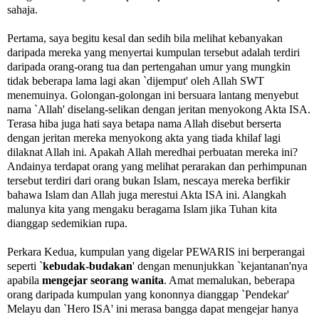
sahaja.
Pertama, saya begitu kesal dan sedih bila melihat kebanyakan
daripada mereka yang menyertai kumpulan tersebut adalah terdiri
daripada orang-orang tua dan pertengahan umur yang mungkin
tidak beberapa lama lagi akan `dijemput' oleh Allah SWT
menemuinya. Golongan-golongan ini bersuara lantang menyebut
nama `Allah' diselang-selikan dengan jeritan menyokong Akta ISA.
Terasa hiba juga hati saya betapa nama Allah disebut berserta
dengan jeritan mereka menyokong akta yang tiada khilaf lagi
dilaknat Allah ini. Apakah Allah meredhai perbuatan mereka ini?
Andainya terdapat orang yang melihat perarakan dan perhimpunan
tersebut terdiri dari orang bukan Islam, nescaya mereka berfikir
bahawa Islam dan Allah juga merestui Akta ISA ini. Alangkah
malunya kita yang mengaku beragama Islam jika Tuhan kita
dianggap sedemikian rupa.
Perkara Kedua, kumpulan yang digelar PEWARIS ini berperangai
seperti `
kebudak-budakan
' dengan menunjukkan `kejantanan'nya
apabila
mengejar seorang wanita
. Amat memalukan, beberapa
orang daripada kumpulan yang kononnya dianggap `Pendekar'
Melayu dan `Hero ISA' ini merasa bangga dapat mengejar hanya